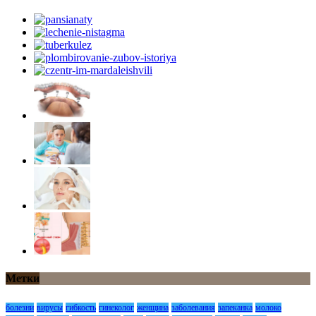
Метки
болезни
вирусы
гибкость
гинеколог
женщина
заболевания
запеканка
молоко