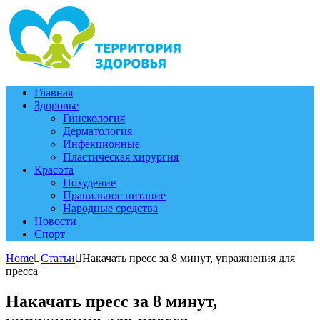
Главная
Здоровье
Гинекология
Дерматология
Инфекционные
Пластическая хирургия
Красота
Похудение
Правильное питание
Народные средства
Новости
Спорт
Home
Статьи
Накачать пресс за 8 минут, упражнения для
пресса
Накачать пресс за 8 минут,