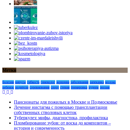
Метки
болезни
вирусы
гибкость
гинеколог
женщина
заболевания
запеканка
молоко
ребенок
родители
соревнования
спорт
стевия
тренировка
худеем
эрозия
Пансионаты для пожилых в Москве и Подмосковье
Лечение нистагма с помощью трансплантации
собственных стволовых клеток
Туберкулез: мифы, диагностика, профилактика
Пломбирование зубов: от воска до композитов –
история и современность